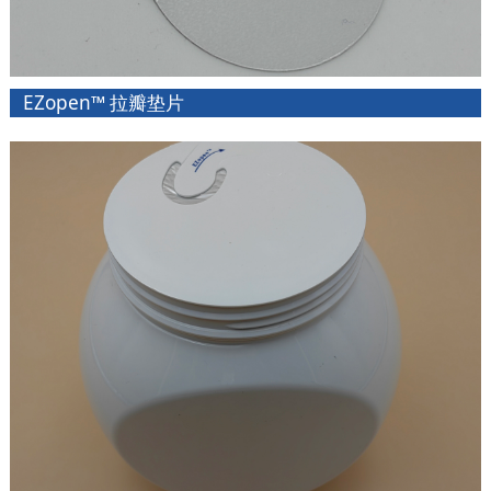
EZopen™ 拉瓣垫片