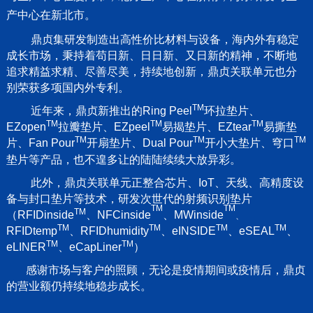
产中心在新北市。
鼎贞集研发制造出高性价比材料与设备，海内外有稳定
成长市场，秉持着苟日新、日日新、又日新的精神，不断地
追求精益求精、尽善尽美，持续地创新，鼎贞关联单元也分
别荣获多项国内外专利。
TM
近年来，鼎贞新推出的Ring Peel
环拉垫片、
TM
TM
TM
EZopen
拉瓣垫片、EZpeel
易揭垫片、EZtear
易撕垫
TM
TM
TM
片、Fan Pour
开扇垫片、Dual Pour
开小大垫片、穹口
垫片等产品，也不遑多让的陆陆续续大放异彩。
此外，鼎贞关联单元正整合芯片、IoT、天线、高精度设
备与封口垫片等技术，研发次世代的射频识别垫片
TM
TM
TM
（RFIDinside
、NFCinside
、MWinside
、
TM
TM
TM
TM
RFIDtemp
、
RFIDhumidity
、
eINSIDE
、eSEAL
、
TM
TM
eLINER
、eCapLiner
）
感谢市场与客户的照顾，无论是疫情期间或疫情后，鼎贞
的营业额仍持续地稳步成长。