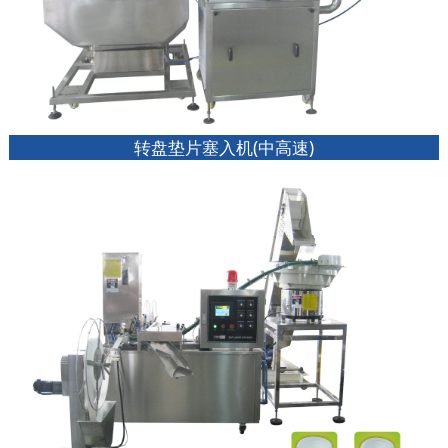
转盘垫片塞入机(中高速)