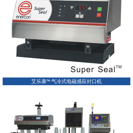
艾乐康™ 气冷式电磁感应封口机